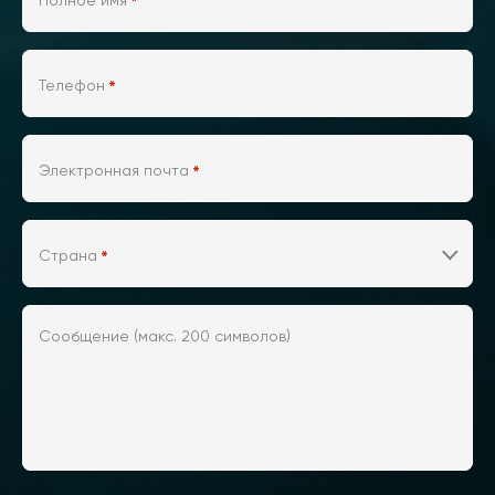
Полное имя
*
Телефон
*
Электронная почта
*
Страна
*
Сообщение (макс. 200 символов)