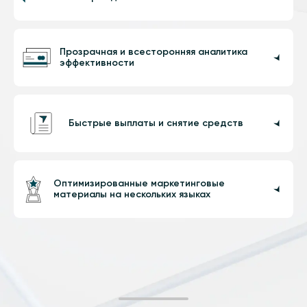
Настраиваемая программа, адаптированная к
требованиям вашего бизнеса.
Прозрачная и всесторонняя аналитика
эффективности
1
. Нулевая плата за установку
2
. Нет ограничений по комиссионным
Упрощение мониторинга производительности, как
никогда раньше
1
Быстрые выплаты и снятие средств
1
.Отслеживайте свой прогресс и оптимизируйте
стратегии
2
. Настраиваемая панель мониторинга
Наслаждайтесь быстрыми выплатами и выводом
средств, потому что мы ценим ваш бизнес
Оптимизированные маркетинговые
материалы на нескольких языках
1
. Надежные и быстрые выплаты
1
2
. Полная прозрачность
Расширьте свои маркетинговые возможности с
помощью цифровых материалов, адаптированных к
вашим потребностям.
1
. Локализованные графические баннеры
2
. Удобные целевые страницы
3
. Информационные торговые материалы