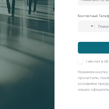
Контактный Теле
I am not a US
Нажимая кнопку 
прочитали, поня
условиями предо
наших официаль