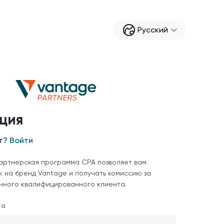
Русский
ция
нт?
Войти
артнерская программа CPA позволяет вам
к на бренд Vantage и получать комиссию за
нного квалифицированного клиента.
та