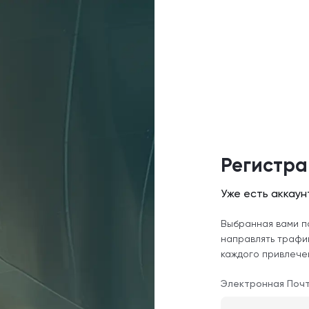
Регистра
Уже есть аккау
Выбранная вами п
направлять трафи
каждого привлече
Электронная Поч